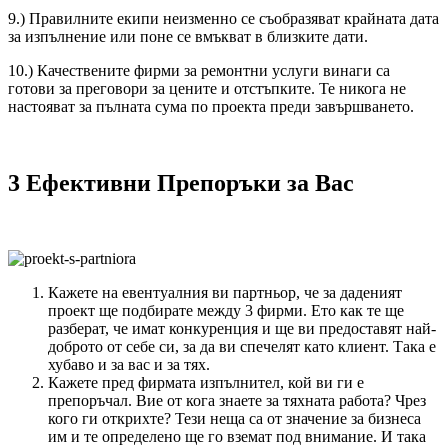
9.) Правилните екипи неизменно се съобразяват крайната дата
за изпълнение или поне се вмъкват в близките дати.
10.) Качествените фирми за ремонтни услуги винаги са
готови за преговори за цените и отстъпките. Те никога не
настояват за пълната сума по проекта преди завършването.
3 Ефективни Препоръки за Вас
Кажете на евентуалния ви партньор, че за даденият
проект ще подбирате между 3 фирми. Ето как те ще
разберат, че имат конкуренция и ще ви предоставят най-
доброто от себе си, за да ви спечелят като клиент. Така е
хубаво и за вас и за тях.
Кажете пред фирмата изпълнител, кой ви ги е
препоръчал. Вие от кога знаете за тяхната работа? Чрез
кого ги открихте? Тези неща са от значение за бизнеса
им и те определено ще го вземат под внимание. И така