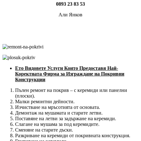
0893 23 83 53
Али Янков
Ето Видовете Услуги Които Предоставя Най-
Коректната Фирма за Изграждане на Покривни
Конструкции
Пълен ремонт на покрив – с керемиди или панелни
(плоски).
Малки ремонтни дейности.
Изчистване на мръсотията от основата.
Демонтаж на мушамата и старите летви.
Поставяне на летви за задържане на керемиди.
Слагане на мушама за под керемидите.
Сменяне на старите дъски.
Разкриване на керемиди от покривната конструкция.