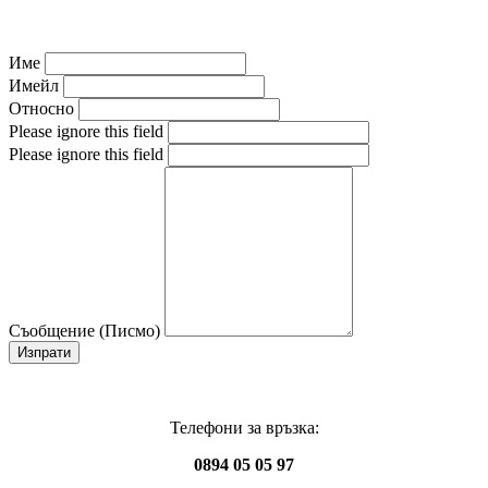
Име
Имейл
Относно
Please ignore this field
Please ignore this field
Съобщение (Писмо)
Изпрати
Телефони за връзка:
0894 05 05 97