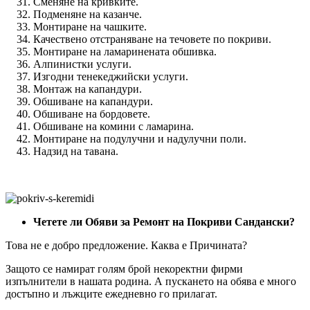
Сменяне на кривките.
Подменяне на казанче.
Монтиране на чашките.
Качествено отстраняване на течовете по покриви.
Монтиране на ламаринената обшивка.
Алпинистки услуги.
Изгодни тенекеджийски услуги.
Монтаж на капандури.
Обшиване на капандури.
Обшиване на бордовете.
Обшиване на комини с ламарина.
Монтиране на подулучни и надулучни поли.
Надзид на тавана.
Четете ли Обяви за Ремонт на Покриви Сандански?
Това не е добро предложение. Каква е Причината?
Защото се намират голям брой некоректни фирми
изпълнители в нашата родина. А пускането на обява е много
достъпно и лъжците ежедневно го прилагат.