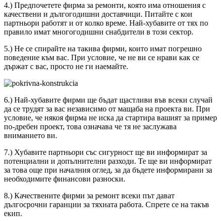
4.) Предпочетете фирма за ремонти, която има отношения с
качествени и дългогодишни доставчици. Питайте с кои
партньори работят и от колко време. Най-хубавите от тях по
правило имат многогодишни снабдители в този сектор.
5.) Не се спирайте на такива фирми, които имат погрешно
поведение към вас. При условие, че не ви се нрави как се
държат с вас, просто не ги наемайте.
6.) Най-хубавите фирми ще бъдат щастливи във всеки случай
да се трудят за вас независимо от мащаба на проекта ви. При
условие, че някоя фирма не иска да стартира вашият за пример
по-дребен проект, това означава че тя не заслужава
вниманието ви.
7.) Хубавите партньори със сигурност ще ви информират за
потенциални и допълнителни разходи. Те ще ви информират
за това още при началния оглед, за да бъдете информирани за
необходимите финансови разноски.
8.) Качествените фирми за ремонт всеки път дават
дългосрочни гаранции за тяхната работа. Спрете се на такъв
екип.