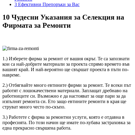
3 Ефективни Препоръки за Вас
10 Чудесни Указания за Селекция на
Фирмата за Ремонти
1.) Изберете фирма за ремонт от вашия окръг. Те са запознати
кои са най-добрите материали за проекта спрямо времето във
вашият край. И най-вероятно ще свършат проекта в пъти по-
навреме.
2.) Отбягвайте много евтините фирми за ремонт. Те всеки път
работят с лошокачествени материали. Заплащат дребнаво на
работниците си. Възможно е да настояват за още пари за да
изпълнят ремонта си. Ето защо евтините ремонти в края ще
струват много често по-скъпо.
3.) Работете с фирма за ремонтни услуги, която е отдавна в
професията. По този начин ще имате по-хубава застраховка за
една прекрасно свършена работа.