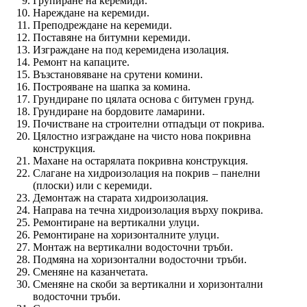
Групиране на керемиди.
Нареждане на керемиди.
Преподреждане на керемиди.
Поставяне на битумни керемиди.
Изграждане на под керемидена изолация.
Ремонт на капаците.
Възстановяване на срутени комини.
Построяване на шапка за комина.
Грундиране по цялата основа с битумен грунд.
Грундиране на бордовите ламарини.
Почистване на строителни отпадъци от покрива.
Цялостно изграждане на чисто нова покривна
конструкция.
Махане на остарялата покривна конструкция.
Слагане на хидроизолация на покрив – панелни
(плоски) или с керемиди.
Демонтаж на старата хидроизолация.
Направа на течна хидроизолация върху покрива.
Ремонтиране на вертикални улуци.
Ремонтиране на хоризонталните улуци.
Монтаж на вертикални водосточни тръби.
Подмяна на хоризонтални водосточни тръби.
Сменяне на казанчетата.
Сменяне на скоби за вертикални и хоризонтални
водосточни тръби.