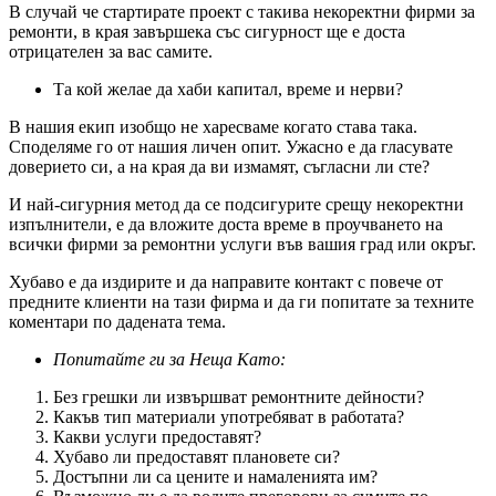
В случай че стартирате проект с такива некоректни фирми за
ремонти, в края завършека със сигурност ще е доста
отрицателен за вас самите.
Та кой желае да хаби капитал, време и нерви?
В нашия екип изобщо не харесваме когато става така.
Споделяме го от нашия личен опит. Ужасно е да гласувате
доверието си, а на края да ви измамят, съгласни ли сте?
И най-сигурния метод да се подсигурите срещу некоректни
изпълнители, е да вложите доста време в проучването на
всички фирми за ремонтни услуги във вашия град или окръг.
Хубаво е да издирите и да направите контакт с повече от
предните клиенти на тази фирма и да ги попитате за техните
коментари по дадената тема.
Попитайте ги за Неща Като:
Без грешки ли извършват ремонтните дейности?
Какъв тип материали употребяват в работата?
Какви услуги предоставят?
Хубаво ли предоставят плановете си?
Достъпни ли са цените и намаленията им?