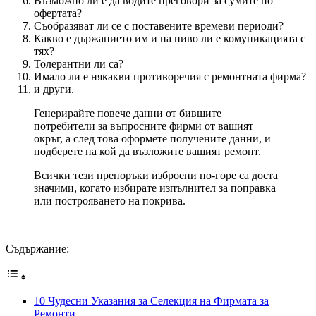
Възможно ли е да водите преговори за сумите по
офертата?
Съобразяват ли се с поставените времеви периоди?
Какво е държанието им и на ниво ли е комуникацията с
тях?
Толерантни ли са?
Имало ли е някакви противоречия с ремонтната фирма?
и други.
Генерирайте повече данни от бившите
потребители за въпросните фирми от вашият
окръг, а след това оформете получените данни, и
подберете на кой да възложите вашият ремонт.
Всички тези препоръки изброени по-горе са доста
значими, когато избирате изпълнител за поправка
или построяването на покрива.
Съдържание:
10 Чудесни Указания за Селекция на Фирмата за
Ремонти