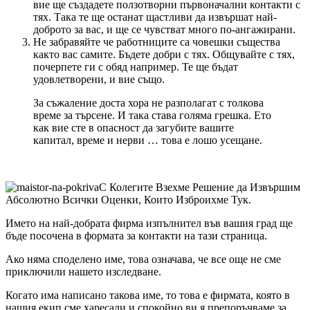
вие ще създадете ползотворни първоначални контакти с
тях. Така те ще останат щастливи да извършат най-
доброто за вас, и ще се чувстват много по-ангажирани.
Не забравяйте че работниците са човешки същества
както вас самите. Бъдете добри с тях. Общувайте с тях,
почерпете ги с обяд например. Те ще бъдат
удовлетворени, и вие също.
За съжаление доста хора не разполагат с толкова
време за търсене. И така става голяма грешка. Ето
как вие сте в опасност да загубите вашите
капитал, време и нерви … това е лошо усещане.
С Колегите Взехме Решение да Извършим
Абсолютно Всички Оценки, Които Изброихме Тук.
Името на най-добрата фирма изпълнител във вашия град ще
бъде посочена в формата за контакти на тази страница.
Ако няма споделено име, това означава, че все още не сме
приключили нашето изследване.
Когато има написано такова име, то това е фирмата, която в
нашия екип сме харесали и спокойно ви я препоръчваме за