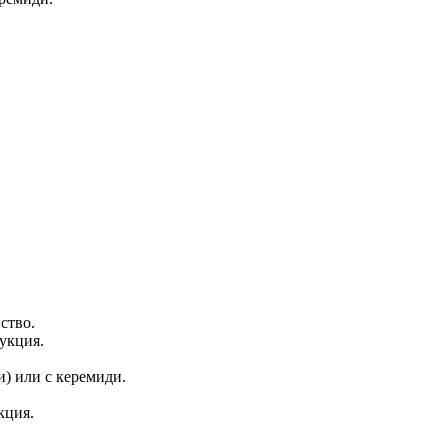
ство.
укция.
и) или с керемиди.
кция.