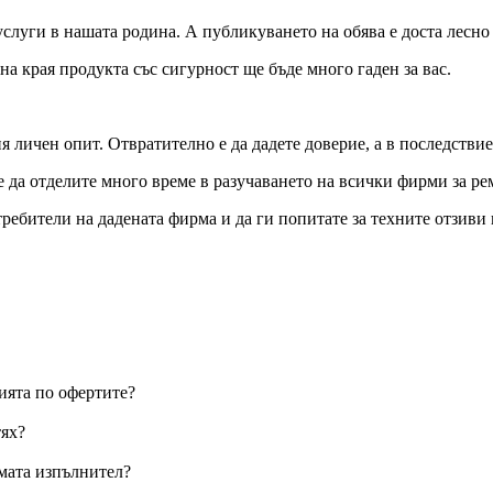
слуги в нашата родина. А публикуването на обява е доста лесно
а края продукта със сигурност ще бъде много гаден за вас.
я личен опит. Отвратително е да дадете доверие, а в последствие
 да отделите много време в разучаването на всички фирми за ре
требители на дадената фирма и да ги попитате за техните отзиви 
ията по офертите?
тях?
рмата изпълнител?