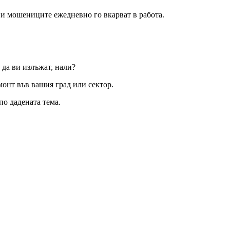
 и мошениците ежедневно го вкарват в работа.
 да ви излъжат, нали?
монт във вашия град или сектор.
по дадената тема.