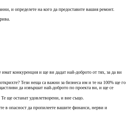
анни, и определете на кого да предоставите вашия ремонт.
рива.
 имат конкуренция и ще ви дадат най-доброто от тях, за да ви
 открихте? Тези неща са важни за бизнеса им и те на 100% ще го
щастливи да извършат най-доброто по проекта ви, и ще се
 Те ще останат удовлетворени, и вие също.
сте в опасност да пропилеете вашите финанси, нерви и