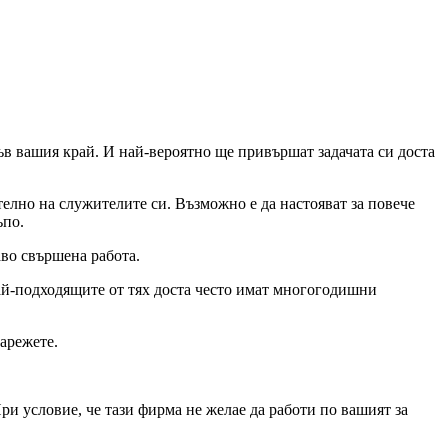
ъв вашия край. И най-вероятно ще привършат задачата си доста
телно на служителите си. Възможно е да настояват за повече
ъпо.
аво свършена работа.
Най-подходящите от тях доста често имат многогодишни
зарежете.
ри условие, че тази фирма не желае да работи по вашият за