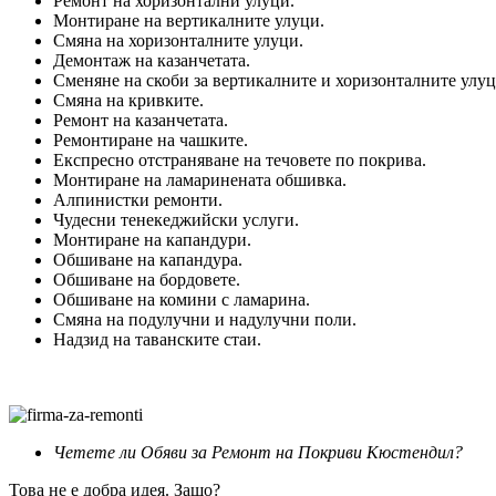
Ремонт на хоризонтални улуци.
Монтиране на вертикалните улуци.
Смяна на хоризонталните улуци.
Демонтаж на казанчетата.
Сменяне на скоби за вертикалните и хоризонталните улуц
Смяна на кривките.
Ремонт на казанчетата.
Ремонтиране на чашките.
Експресно отстраняване на течовете по покрива.
Монтиране на ламаринената обшивка.
Алпинистки ремонти.
Чудесни тенекеджийски услуги.
Монтиране на капандури.
Обшиване на капандура.
Обшиване на бордовете.
Обшиване на комини с ламарина.
Смяна на подулучни и надулучни поли.
Надзид на таванските стаи.
Четете ли Обяви за Ремонт на Покриви Кюстендил?
Това не е добра идея. Защо?