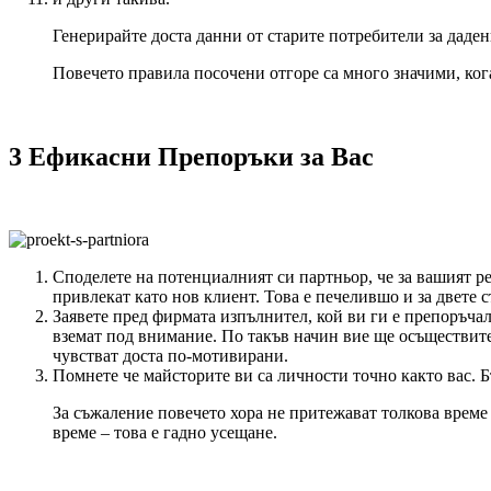
Генерирайте доста данни от старите потребители за даден
Повечето правила посочени отгоре са много значими, ког
3 Ефикасни Препоръки за Вас
Споделете на потенциалният си партньор, че за вашият ре
привлекат като нов клиент. Това е печелившо и за двете с
Заявете пред фирмата изпълнител, кой ви ги е препоръчал
вземат под внимание. По такъв начин вие ще осъществите
чувстват доста по-мотивирани.
Помнете че майсторите ви са личности точно както вас. Б
За съжаление повечето хора не притежават толкова време 
време – това е гадно усещане.