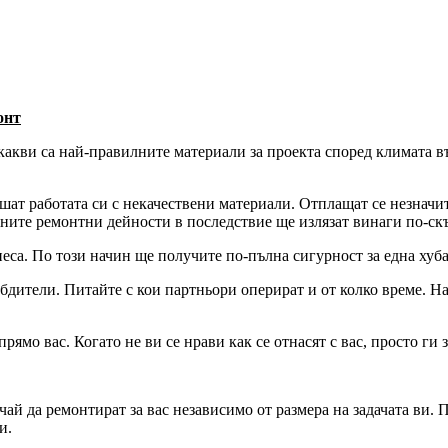
онт
 какви са най-правилните материали за проекта според климата в
ршат работата си с некачествени материали. Отплащат се незначи
ините ремонтни дейности в последствие ще излязат винаги по-ск
неса. По този начин ще получите по-пълна сигурност за една хуб
абдители. Питайте с кои партньори оперират и от колко време. 
рямо вас. Когато не ви се нрави как се отнасят с вас, просто ги 
ай да ремонтират за вас независимо от размера на задачата ви. П
и.