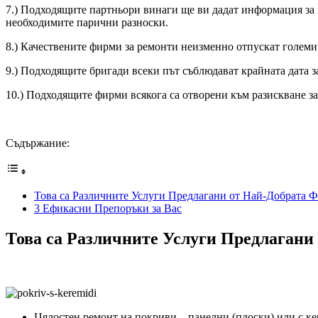
7.) Подходящите партньори винаги ще ви дадат информация за 
необходимите парични разноски.
8.) Качествените фирми за ремонти неизменно отпускат големи 
9.) Подходящите бригади всеки път съблюдават крайната дата з
10.) Подходящите фирми всякога са отворени към разискване за 
Съдържание:
Това са Различните Услуги Предлагани от Най-Добрата 
3 Ефикасни Препоръки за Вас
Това са Различните Услуги Предлаган
Цялостен ремонт на покриви – панелни (плоски) или с к