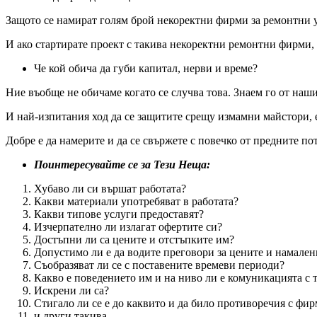
Защото се намират голям брой некоректни фирми за ремонтни у
И ако стартирате проект с такива некоректни ремонтни фирми, н
Че кой обича да губи капитал, нерви и време?
Ние въобще не обичаме когато се случва това. Знаем го от наши
И най-изпитания ход да се защитите срещу измамни майстори, е
Добре е да намерите и да се свържете с повечко от предните по
Поинтересувайте се за Тези Неща:
Хубаво ли си вършат работата?
Какви материали употребяват в работата?
Какви типове услуги предоставят?
Изчерпателно ли излагат офертите си?
Достъпни ли са цените и отстъпките им?
Допустимо ли е да водите преговори за цените и намален
Съобразяват ли се с поставените времеви периоди?
Какво е поведението им и на ниво ли е комуникацията с 
Искрени ли са?
Стигало ли се е до каквито и да било противоречия с фи
и други такива.