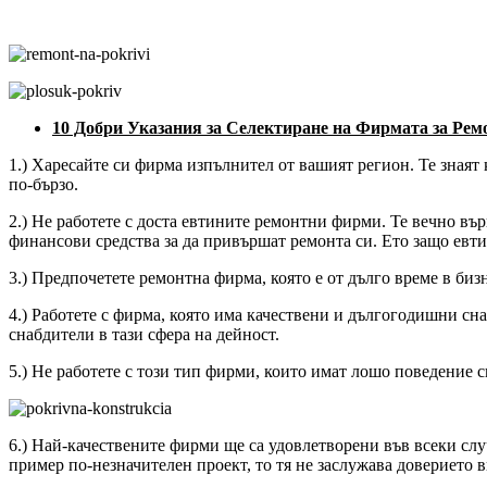
10 Добри Указания за Селектиране на Фирмата за Рем
1.) Харесайте си фирма изпълнител от вашият регион. Те знаят
по-бързо.
2.) Не работете с доста евтините ремонтни фирми. Те вечно въ
финансови средства за да привършат ремонта си. Ето защо евт
3.) Предпочетете ремонтна фирма, която е от дълго време в биз
4.) Работете с фирма, която има качествени и дългогодишни сн
снабдители в тази сфера на дейност.
5.) Не работете с този тип фирми, които имат лошо поведение сп
6.) Най-качествените фирми ще са удовлетворени във всеки случ
пример по-незначителен проект, то тя не заслужава доверието в