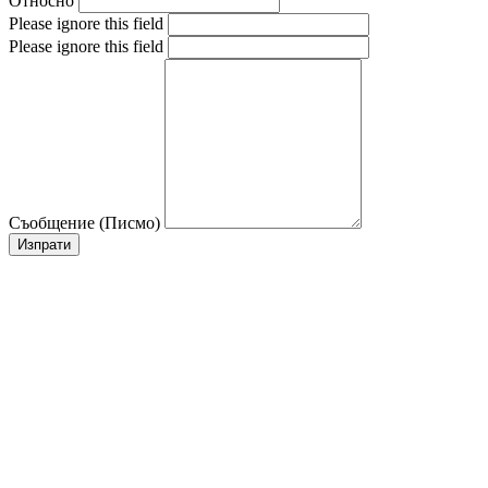
Относно
Please ignore this field
Please ignore this field
Съобщение (Писмо)
Изпрати