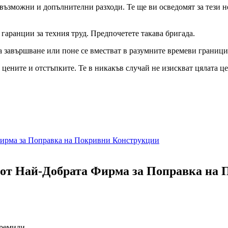
възможни и допълнителни разходи. Те ще ви осведомят за тези н
гаранции за техния труд. Предпочетете такава бригада.
а завършване или поне се вместват в разумните времеви граници
цените и отстъпките. Те в никакъв случай не изискват цялата це
Фирма за Поправка на Покривни Конструкции
и от Най-Добрата Фирма за Поправка на
еремиди.