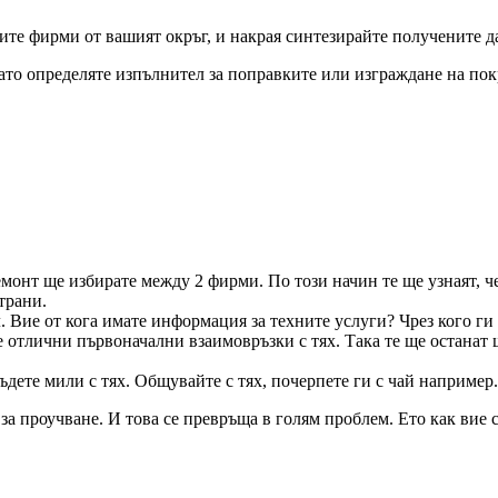
ите фирми от вашият окръг, и накрая синтезирайте получените д
ато определяте изпълнител за поправките или изграждане на пок
монт ще избирате между 2 фирми. По този начин те ще узнаят, че
трани.
. Вие от кога имате информация за техните услуги? Чрез кого ги
 отлични първоначални взаимовръзки с тях. Така те ще останат 
ъдете мили с тях. Общувайте с тях, почерпете ги с чай например.
за проучване. И това се превръща в голям проблем. Ето как вие 