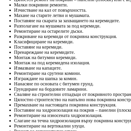
Малки покривни ремонти.
Изчистване на кал от повърхността.
Махане на старите летви и мушамата.
Поставяне на скарата за захващането на керемидите.
Разполагане на мушамата за под керемиди.
Ремонтиране на остарелите дъски.
Разкриване на керемиди от покривна конструкция.
Класифициране на керемиди.
Поставяне на керемиди.
Пренареждане на керемидите.
Монтаж на битумни керемиди.
Монтаж на под керемидена изолация.
Измазване на капаците.
Ремонтиране на срутени комини.
Изграждане на шапка за комин.
Нанасяне по основата с битумен грунд.
Грундиране на бордовите ламарини.
Сваляне на строителни отпадъци от покривното простран
Цялостно строителство на напълно нова покривна констр
Премахване на настоящата покривна конструкция.
Поставяне на хидроизолация на покрив – панелни (плоск
Ремонтиране на износената хидроизолация.
Слагане на течна хидроизолация върху покривна констру
Ремонтиране на вертикални улуци.