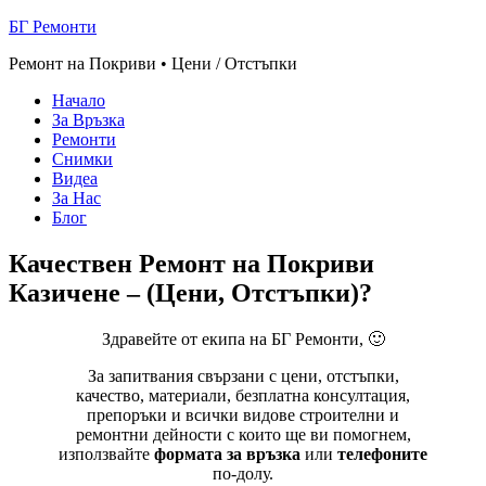
БГ Ремонти
Ремонт на Покриви • Цени / Отстъпки
Начало
За Връзка
Ремонти
Снимки
Видеа
За Нас
Блог
Качествен Ремонт на Покриви
Казичене – (Цени, Отстъпки)?
Здравейте от екипа на БГ Ремонти, 🙂
За запитвания свързани с цени, отстъпки,
качество, материали, безплатна консултация,
препоръки и всички видове строителни и
ремонтни дейности с които ще ви помогнем,
използвайте
формата за връзка
или
телефоните
по-долу.