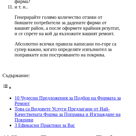
фирма?
и т. н..
Генерирайте голямо количество отзиви от
бившите потребители за дадените фирми от
вашият район, а после оформете крайния резултат,
и се спрете на кой да възложите вашият ремонт.
Абсолютно всички правила написани по-горе са
супер важни, когато определяте изпълнител за
поправките или построяването на покрива.
Съдържание:
10 Чудесни Предложения за Подбор на Фирмата за
Ремонт
Това са Видовете Услуги Предлагани от Най-
Качествената Фирма за Поправка и Изграждане на
Покриви
3 Ефикасни Практики за Вас