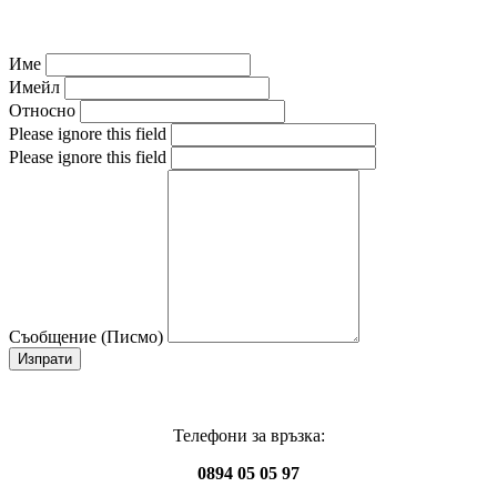
Име
Имейл
Относно
Please ignore this field
Please ignore this field
Съобщение (Писмо)
Изпрати
Телефони за връзка:
0894 05 05 97