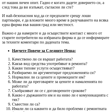
от нашия личен опит. Гадно е когато дадете доверието си, а
след това да ви излъжат, съгласни ли сте?
И най-безопасния ход да се предпазите срещу лоши
партньори, е да вложите много време в разучаването на всяка
една фирма във вашия град или местност.
Важно е да намерите и да осъществите контакт с много от
старите потребители на избраната фирма и да се информирате
за техните коментари по дадената тема.
Научете Повече за Следните Неща:
Качествено ли си вършат работата?
Какъв вид средства употребяват в ремонта?
Какви типове услуги осъществяват?
Разбираемо ли аргументират предложенията си?
Нормални ли са цените и промоциите им?
Може ли да преговаряте за цените и намаленията по
работата?
Съобразяват ли се с договорените срокове?
Какво е държанието им и на ниво ли е комуникацията с
тях?
Съвестни ли са?
Имали ли са каквито и да било проблеми с ремонтната