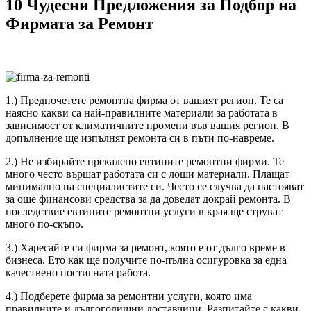
10 Чудесни Предложения за Подбор на
Фирмата за Ремонт
1.) Предпочетете ремонтна фирма от вашият регион. Те са
наясно какви са най-правилните материали за работата в
зависимост от климатичните промени във вашия регион. В
допълнение ще изпълнят ремонта си в пъти по-навреме.
2.) Не избирайте прекалено евтините ремонтни фирми. Те
много често вършат работата си с лоши материали. Плащат
минимално на специалистите си. Често се случва да настояват
за още финансови средства за да доведат докрай ремонта. В
последствие евтините ремонтни услуги в края ще струват
много по-скъпо.
3.) Харесайте си фирма за ремонт, която е от дълго време в
бизнеса. Ето как ще получите по-пълна осигуровка за една
качествено постигната работа.
4.) Подберете фирма за ремонтни услуги, която има
правилните и дългогодишни доставчици. Разпитайте с какви