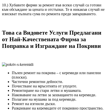
10.) Хубавите фирми за ремонт във всеки случай са готови
към обсъждане за цената и отстъпки. Те в никакъв случай не
изискват пълната сума по ремонта преди завършването.
Това са Видовете Услуги Предлагани
от Най-Качествената Фирма за
Поправка и Изграждане на Покриви
Пълен ремонт на покрива – с керемиди или панелни
(плоски).
Частични ремонтни дейности.
Почистване на мръсотията от улуците.
Ремонтиране на стари летви и мушамата.
Наковаване на летви за захващането на керемиди.
Полагане на мушама за под керемиди.
Ремонт на изгнили дъски.
Разкриване на керемидите от покривно пространство.