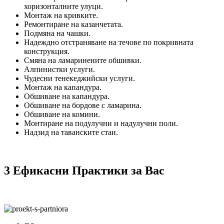
хоризонталните улуци.
Монтаж на кривките.
Ремонтиране на казанчетата.
Подмяна на чашки.
Надеждно отстраняване на течове по покривната
конструкция.
Смяна на ламаринените обшивки.
Алпинистки услуги.
Чудесни тенекеджийски услуги.
Монтаж на капандура.
Обшиване на капандура.
Обшиване на бордове с ламарина.
Обшиване на комини.
Монтиране на подулучни и надулучни поли.
Надзид на таванските стаи.
3 Ефикасни Практики за Вас