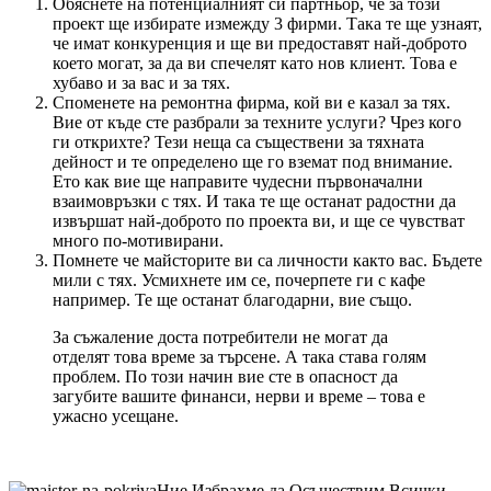
Обяснете на потенциалният си партньор, че за този
проект ще избирате измежду 3 фирми. Така те ще узнаят,
че имат конкуренция и ще ви предоставят най-доброто
което могат, за да ви спечелят като нов клиент. Това е
хубаво и за вас и за тях.
Споменете на ремонтна фирма, кой ви е казал за тях.
Вие от къде сте разбрали за техните услуги? Чрез кого
ги открихте? Тези неща са съществени за тяхната
дейност и те определено ще го вземат под внимание.
Ето как вие ще направите чудесни първоначални
взаимовръзки с тях. И така те ще останат радостни да
извършат най-доброто по проекта ви, и ще се чувстват
много по-мотивирани.
Помнете че майсторите ви са личности както вас. Бъдете
мили с тях. Усмихнете им се, почерпете ги с кафе
например. Те ще останат благодарни, вие също.
За съжаление доста потребители не могат да
отделят това време за търсене. А така става голям
проблем. По този начин вие сте в опасност да
загубите вашите финанси, нерви и време – това е
ужасно усещане.
Ние Избрахме да Осъществим Всички