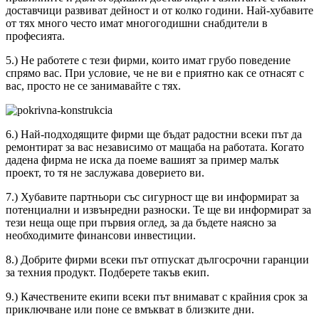
доставчици развиват дейност и от колко години. Най-хубавите
от тях много често имат многогодишни снабдители в
професията.
5.) Не работете с тези фирми, които имат грубо поведение
спрямо вас. При условие, че не ви е приятно как се отнасят с
вас, просто не се занимавайте с тях.
6.) Най-подходящите фирми ще бъдат радостни всеки път да
ремонтират за вас независимо от мащаба на работата. Когато
дадена фирма не иска да поеме вашият за пример малък
проект, то тя не заслужава доверието ви.
7.) Хубавите партньори със сигурност ще ви информират за
потенциални и извънредни разноски. Те ще ви информират за
тези неща още при първия оглед, за да бъдете наясно за
необходимите финансови инвестиции.
8.) Добрите фирми всеки път отпускат дългосрочни гаранции
за техния продукт. Подберете такъв екип.
9.) Качествените екипи всеки път внимават с крайния срок за
приключване или поне се вмъкват в близките дни.