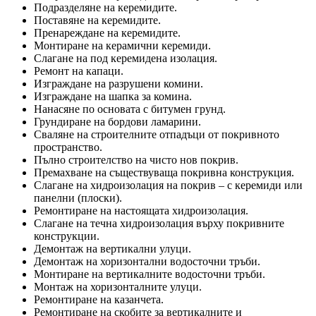
Подразделяне на керемидите.
Поставяне на керемидите.
Пренареждане на керемидите.
Монтиране на керамични керемиди.
Слагане на под керемидена изолация.
Ремонт на капаци.
Изграждане на разрушени комини.
Изграждане на шапка за комина.
Нанасяне по основата с битумен грунд.
Грундиране на бордови ламарини.
Сваляне на строителните отпадъци от покривното
пространство.
Пълно строителство на чисто нов покрив.
Премахване на съществуваща покривна конструкция.
Слагане на хидроизолация на покрив – с керемиди или
панелни (плоски).
Ремонтиране на настоящата хидроизолация.
Слагане на течна хидроизолация върху покривните
конструкции.
Демонтаж на вертикални улуци.
Демонтаж на хоризонтални водосточни тръби.
Монтиране на вертикалните водосточни тръби.
Монтаж на хоризонталните улуци.
Ремонтиране на казанчета.
Ремонтиране на скобите за вертикалните и