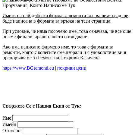
Проучвания, Които Написахме Тук.
Името на най-добрата фирма за ремонти във вашият град ще
бъде написана в формата за връзка на тази страница
.
При условие, че няма посочено име, това означава, че все още
не сме финализирали нашето изследване.
Ако има написано фирмено име, то това е фирмата за
ремонти, която с колегите сме избрали и с удоволствие ви я
препоръчваме за Ремонт на Покриви Казичене.
https://www.BGremonti.eu
|
покриви цени
Свържете Се с Нашия Екип от Тук:
Име
Имейл
Относно